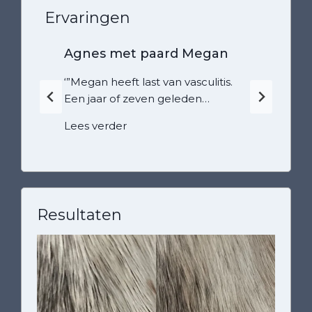
Ervaringen
Agnes met paard Megan
‘”Megan heeft last van vasculitis.
Een jaar of zeven geleden…
A
Lees verder
g
n
e
s
m
Resultaten
e
t
p
a
a
r