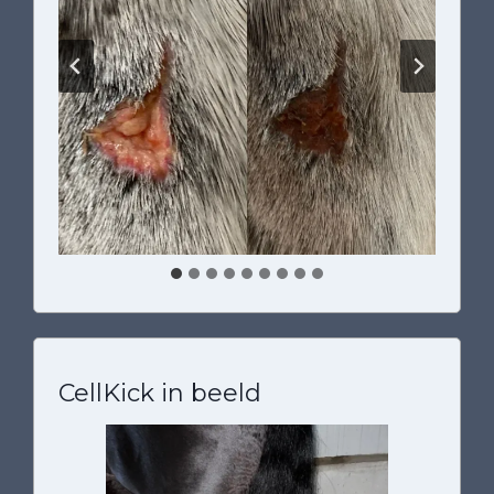
d
M
e
g
a
n
CellKick in beeld