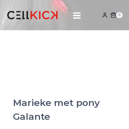
Doorgaan
naar
0
inhoud
Marieke met pony
Galante