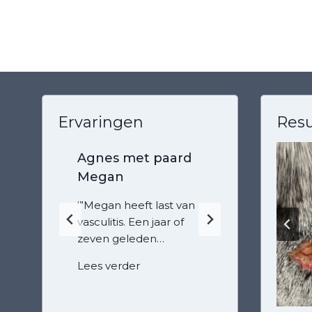
Ervaringen
Resu
Agnes met paard
Marjo
Megan
corgi
Noor
‘”Megan heeft last van
vasculitis. Een jaar of
‘’Noort
…
zeven geleden…
herste
herni
A
Lees verder
g
Lees 
n