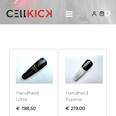
Doorgaan
naar
0
inhoud
Handheld
Handheld
Ultra
Topline
€
198,50
€
219,00