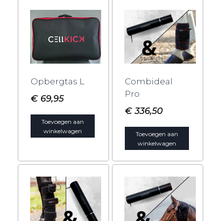
Opbergtas L
Combideal
Pro
€
69,95
€
336,50
Toevoegen aan
winkelwagen
Toevoegen aan
winkelwagen