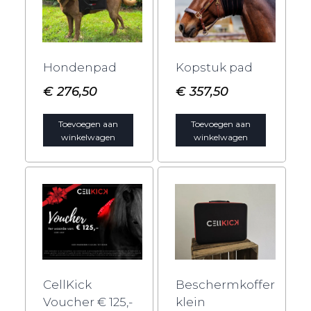
Hondenpad
Kopstuk pad
€
276,50
€
357,50
Toevoegen aan
Toevoegen aan
winkelwagen
winkelwagen
CellKick
Beschermkoffer
Voucher € 125,-
klein