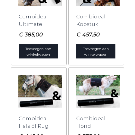
Combideal
Combideal
Ultimate
Kopstuk
€
385,00
€
457,50
Toevoegen aan
Toevoegen aan
winkelwagen
winkelwagen
Combideal
Combideal
Hals óf Rug
Hond