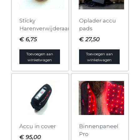
Sticky
Oplader accu
Harenverwijderaar
pads
€
6,75
€
27,50
Toevoegen aan
Toevoegen aan
winkelwagen
winkelwagen
Accu in cover
Binnenpaneel
Pro
€
95,00