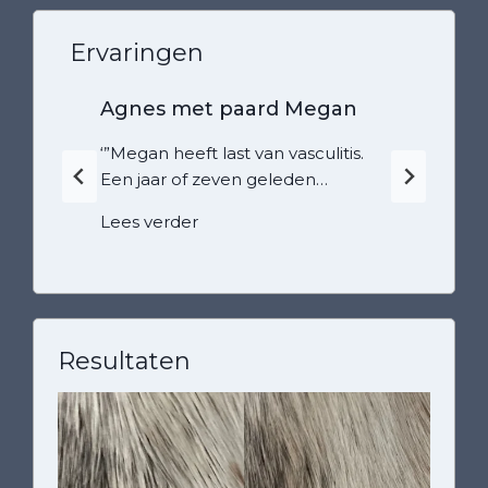
Ervaringen
Agnes met paard Megan
‘”Megan heeft last van vasculitis.
Een jaar of zeven geleden…
A
Lees verder
g
n
e
s
m
Resultaten
e
t
p
a
a