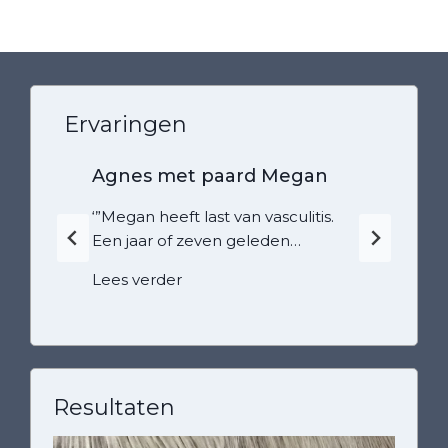
Ervaringen
Agnes met paard Megan
‘”Megan heeft last van vasculitis.
Een jaar of zeven geleden…
A
Lees verder
g
n
e
s
m
Resultaten
e
t