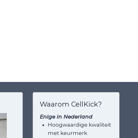
Waarom CellKick?
Enige in Nederland
Agnes met paard
Marjolij
Hoogwaardige kwaliteit
Megan
corgi ca
met keurmerk
Noortje