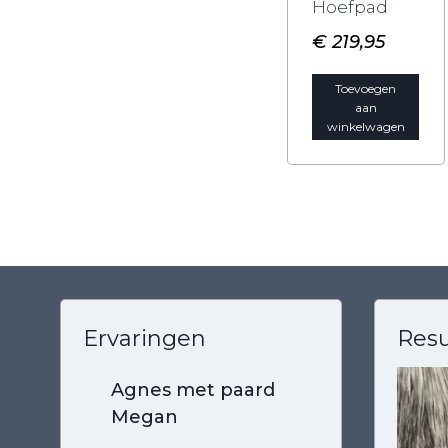
Hoefpad
€
219,95
Toevoegen
aan
winkelwagen
Ervaringen
Resu
Agnes met paard
Marjo
Megan
corgi
Noor