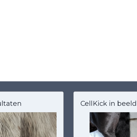
ltaten
CellKick in beeld
lijn en welsh
Marieke met pony
 cardigan
Galante
tje