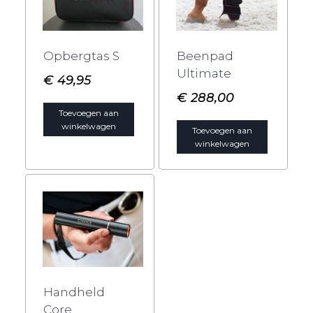
Opbergtas S
Beenpad
Ultimate
€
49,95
€
288,00
Toevoegen aan
winkelwagen
Toevoegen aan
winkelwagen
Handheld
Core